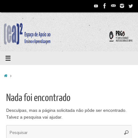
Pular
para
conteúdo
Home
Nada foi encontrado
Desculpas, mas a página solicitada não pôde ser encontrado.
Talvez a pesquisa vai ajudar.
Se
Pesqui
for: