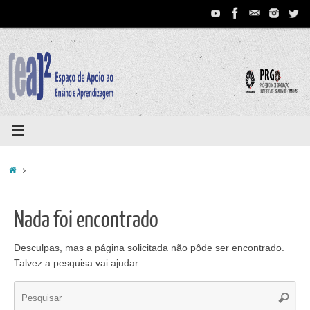
Pular
para
conteúdo
Home
Nada foi encontrado
Desculpas, mas a página solicitada não pôde ser encontrado.
Talvez a pesquisa vai ajudar.
Se
Pesqui
for: