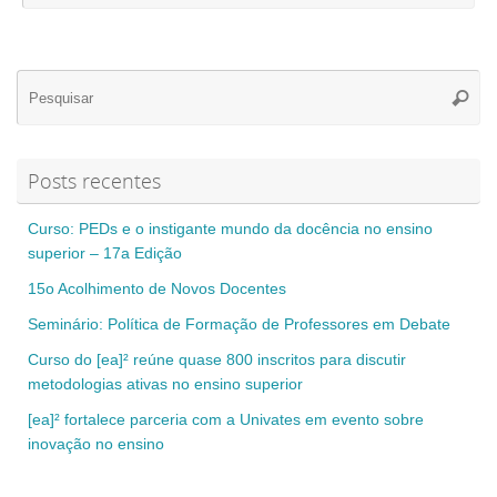
Se
Pesqui
for
Posts recentes
Curso: PEDs e o instigante mundo da docência no ensino
superior – 17a Edição
15o Acolhimento de Novos Docentes
Seminário: Política de Formação de Professores em Debate
Curso do [ea]² reúne quase 800 inscritos para discutir
metodologias ativas no ensino superior
[ea]² fortalece parceria com a Univates em evento sobre
inovação no ensino