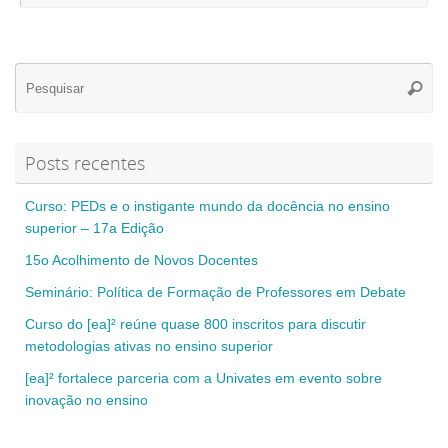
Se
Pesqui
for
Posts recentes
Curso: PEDs e o instigante mundo da docência no ensino
superior – 17a Edição
15o Acolhimento de Novos Docentes
Seminário: Política de Formação de Professores em Debate
Curso do [ea]² reúne quase 800 inscritos para discutir
metodologias ativas no ensino superior
[ea]² fortalece parceria com a Univates em evento sobre
inovação no ensino