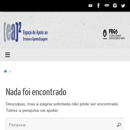
Pular
para
conteúdo
Home
Nada foi encontrado
Desculpas, mas a página solicitada não pôde ser encontrado.
Talvez a pesquisa vai ajudar.
Se
Pesqui
for: