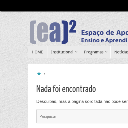
Pular
para
conteúdo
Pular
HOME
Institucional
Programas
Notícia
para
conteúdo
Home
Nada foi encontrado
Desculpas, mas a página solicitada não pôde ser 