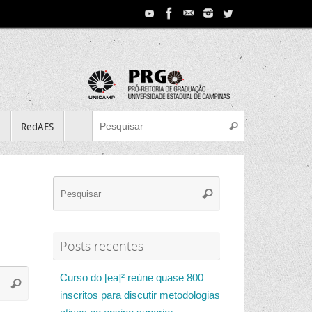
Search for:
e
RedAES
Pesquisar
Search
Pesquisar
for:
Posts recentes
Search
Curso do [ea]² reúne quase 800
Pesquisar
for:
inscritos para discutir metodologias