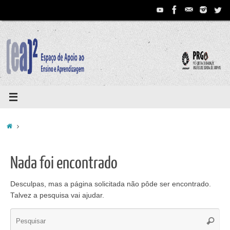
Pular
para
conteúdo
Home
Nada foi encontrado
Desculpas, mas a página solicitada não pôde ser encontrado.
Talvez a pesquisa vai ajudar.
Se
Pesqui
for: