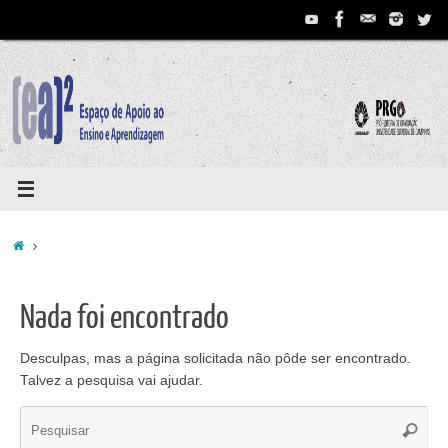
Pular
para
conteúdo
Home
Nada foi encontrado
Desculpas, mas a página solicitada não pôde ser encontrado.
Talvez a pesquisa vai ajudar.
Se
Pesqui
for: