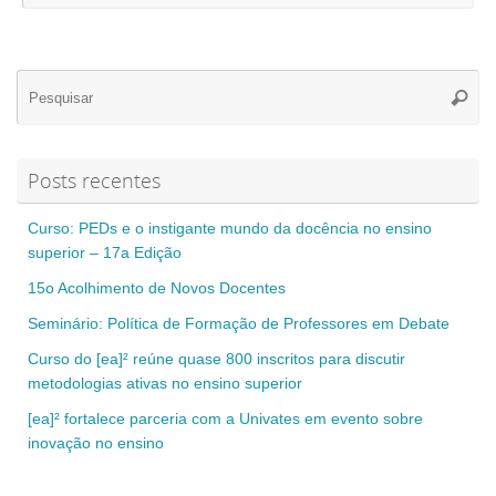
Se
Pesqui
for
Posts recentes
Curso: PEDs e o instigante mundo da docência no ensino
superior – 17a Edição
15o Acolhimento de Novos Docentes
Seminário: Política de Formação de Professores em Debate
Curso do [ea]² reúne quase 800 inscritos para discutir
metodologias ativas no ensino superior
[ea]² fortalece parceria com a Univates em evento sobre
inovação no ensino