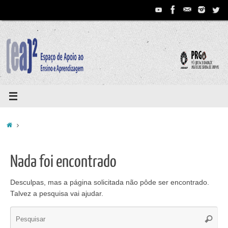
Pular
para
conteúdo
Home
Nada foi encontrado
Desculpas, mas a página solicitada não pôde ser encontrado.
Talvez a pesquisa vai ajudar.
Se
Pesqui
for: