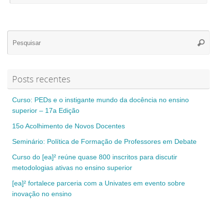
Se
Pesqui
for
Posts recentes
Curso: PEDs e o instigante mundo da docência no ensino
superior – 17a Edição
15o Acolhimento de Novos Docentes
Seminário: Política de Formação de Professores em Debate
Curso do [ea]² reúne quase 800 inscritos para discutir
metodologias ativas no ensino superior
[ea]² fortalece parceria com a Univates em evento sobre
inovação no ensino