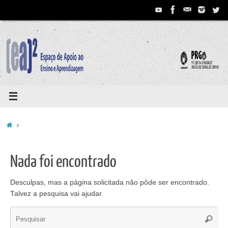
Pular
para
conteúdo
Home
Nada foi encontrado
Desculpas, mas a página solicitada não pôde ser encontrado.
Talvez a pesquisa vai ajudar.
Se
Pesqui
for: