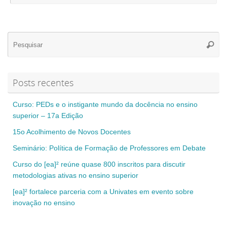
Se
Pesqui
for
Posts recentes
Curso: PEDs e o instigante mundo da docência no ensino
superior – 17a Edição
15o Acolhimento de Novos Docentes
Seminário: Política de Formação de Professores em Debate
Curso do [ea]² reúne quase 800 inscritos para discutir
metodologias ativas no ensino superior
[ea]² fortalece parceria com a Univates em evento sobre
inovação no ensino