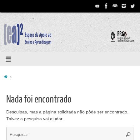
Pular
para
conteúdo
Home
Nada foi encontrado
Desculpas, mas a página solicitada não pôde ser encontrado.
Talvez a pesquisa vai ajudar.
Se
Pesqui
for: