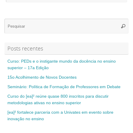
Se
Pesqui
for
Posts recentes
Curso: PEDs e o instigante mundo da docência no ensino
superior – 17a Edição
15o Acolhimento de Novos Docentes
Seminário: Política de Formação de Professores em Debate
Curso do [ea]² reúne quase 800 inscritos para discutir
metodologias ativas no ensino superior
[ea]² fortalece parceria com a Univates em evento sobre
inovação no ensino