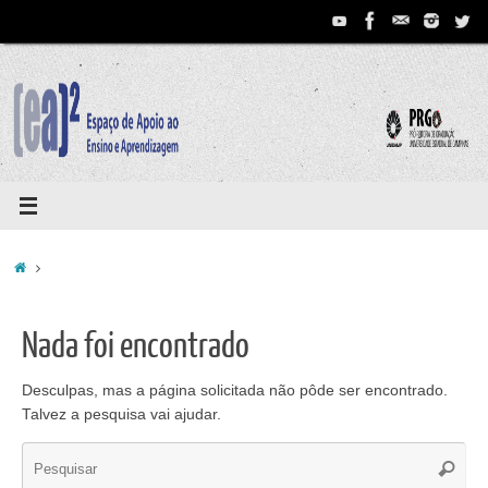
Pular
para
conteúdo
Home
Nada foi encontrado
Desculpas, mas a página solicitada não pôde ser encontrado.
Talvez a pesquisa vai ajudar.
Se
Pesqui
for: