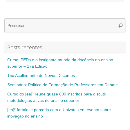
Se
Pesqui
for
Posts recentes
Curso: PEDs e o instigante mundo da docência no ensino
superior – 17a Edição
15o Acolhimento de Novos Docentes
Seminário: Política de Formação de Professores em Debate
Curso do [ea]² reúne quase 800 inscritos para discutir
metodologias ativas no ensino superior
[ea]² fortalece parceria com a Univates em evento sobre
inovação no ensino