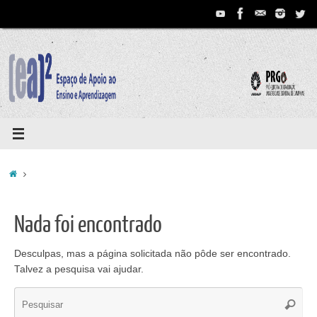
Pular
para
conteúdo
Home
Nada foi encontrado
Desculpas, mas a página solicitada não pôde ser encontrado.
Talvez a pesquisa vai ajudar.
Se
Pesqui
for: