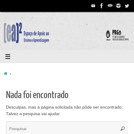
Pular
para
conteúdo
Home
Nada foi encontrado
Desculpas, mas a página solicitada não pôde ser encontrado.
Talvez a pesquisa vai ajudar.
Se
Pesqui
for: