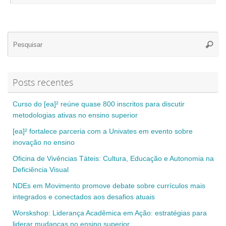
Se
Pesqui
for
Posts recentes
Curso do [ea]² reúne quase 800 inscritos para discutir
metodologias ativas no ensino superior
[ea]² fortalece parceria com a Univates em evento sobre
inovação no ensino
Oficina de Vivências Táteis: Cultura, Educação e Autonomia na
Deficiência Visual
NDEs em Movimento promove debate sobre currículos mais
integrados e conectados aos desafios atuais
Worskshop: Liderança Acadêmica em Ação: estratégias para
liderar mudanças no ensino superior