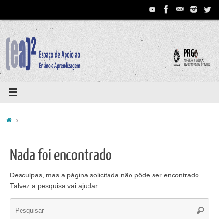
Pular
para
conteúdo
Home
Nada foi encontrado
Desculpas, mas a página solicitada não pôde ser encontrado.
Talvez a pesquisa vai ajudar.
Se
Pesqui
for: