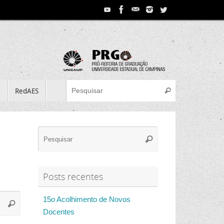
Search for:
e
RedAES
Pesquisar
Search
Pesquisar
for:
Posts recentes
Search
15o Acolhimento de Novos
Pesquisar
for:
Docentes