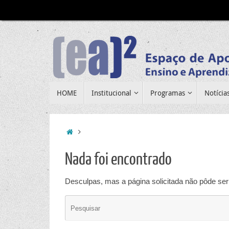
Pular
para
conteúdo
Pular
HOME
Institucional
Programas
Notícia
para
conteúdo
Home
Nada foi encontrado
Desculpas, mas a página solicitada não pôde ser 