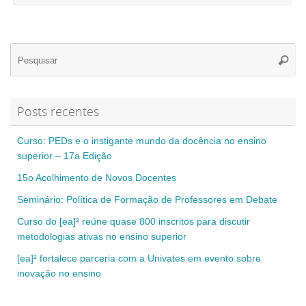
Se
Pesqui
for
Posts recentes
Curso: PEDs e o instigante mundo da docência no ensino
superior – 17a Edição
15o Acolhimento de Novos Docentes
Seminário: Política de Formação de Professores em Debate
Curso do [ea]² reúne quase 800 inscritos para discutir
metodologias ativas no ensino superior
[ea]² fortalece parceria com a Univates em evento sobre
inovação no ensino