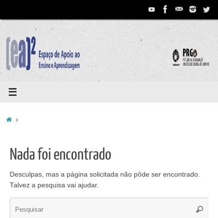
Pular
para
conteúdo
Home
Nada foi encontrado
Desculpas, mas a página solicitada não pôde ser encontrado.
Talvez a pesquisa vai ajudar.
Se
Pesqui
for: