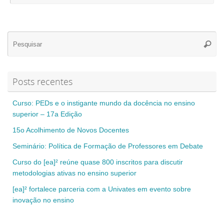
Se
Pesqui
for
Posts recentes
Curso: PEDs e o instigante mundo da docência no ensino
superior – 17a Edição
15o Acolhimento de Novos Docentes
Seminário: Política de Formação de Professores em Debate
Curso do [ea]² reúne quase 800 inscritos para discutir
metodologias ativas no ensino superior
[ea]² fortalece parceria com a Univates em evento sobre
inovação no ensino