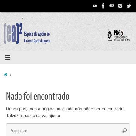
Pular
para
conteúdo
Home
Nada foi encontrado
Desculpas, mas a página solicitada não pôde ser encontrado.
Talvez a pesquisa vai ajudar.
Se
Pesqui
for: