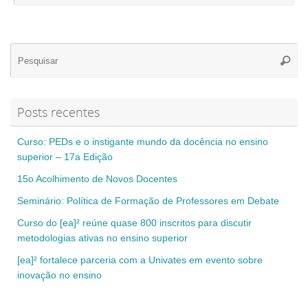
Se
Pesqui
for
Posts recentes
Curso: PEDs e o instigante mundo da docência no ensino
superior – 17a Edição
15o Acolhimento de Novos Docentes
Seminário: Política de Formação de Professores em Debate
Curso do [ea]² reúne quase 800 inscritos para discutir
metodologias ativas no ensino superior
[ea]² fortalece parceria com a Univates em evento sobre
inovação no ensino