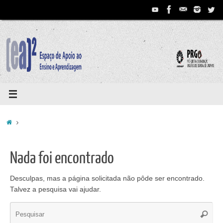
Pular
para
conteúdo
Home
Nada foi encontrado
Desculpas, mas a página solicitada não pôde ser encontrado.
Talvez a pesquisa vai ajudar.
Se
Pesqui
for: