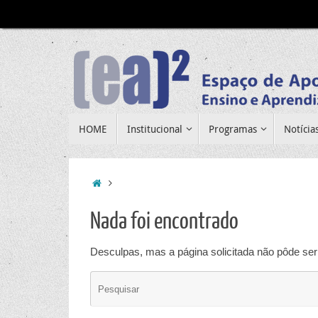
Pular
para
conteúdo
Pular
HOME
Institucional
Programas
Notícia
para
conteúdo
Home
Nada foi encontrado
Desculpas, mas a página solicitada não pôde ser 