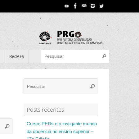
Search for:
e
RedAES
Pesquisar
Search
Pesquisar
for:
Posts recentes
Search
Curso: PEDs e o instigante mundo
Pesquisar
for:
da docência no ensino superior –