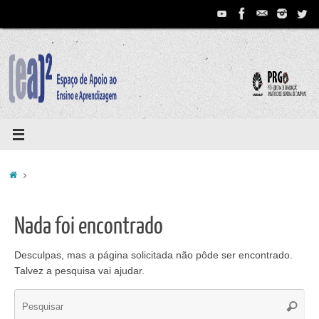
Pular
para
conteúdo
Home
Nada foi encontrado
Desculpas, mas a página solicitada não pôde ser encontrado.
Talvez a pesquisa vai ajudar.
Se
Pesqui
for: