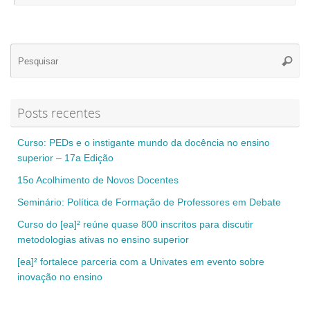
Se
Pesqui
for
Posts recentes
Curso: PEDs e o instigante mundo da docência no ensino
superior – 17a Edição
15o Acolhimento de Novos Docentes
Seminário: Política de Formação de Professores em Debate
Curso do [ea]² reúne quase 800 inscritos para discutir
metodologias ativas no ensino superior
[ea]² fortalece parceria com a Univates em evento sobre
inovação no ensino