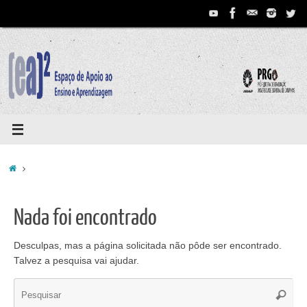
Pular
para
conteúdo
Home
Nada foi encontrado
Desculpas, mas a página solicitada não pôde ser encontrado.
Talvez a pesquisa vai ajudar.
Se
Pesqui
for: