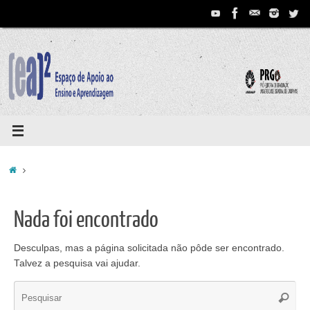
Pular
para
conteúdo
Home
Nada foi encontrado
Desculpas, mas a página solicitada não pôde ser encontrado.
Talvez a pesquisa vai ajudar.
Se
Pesqui
for: