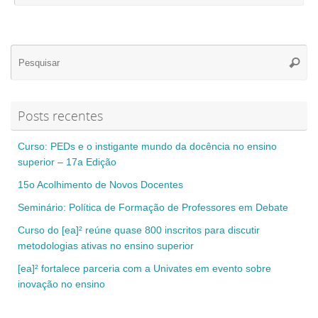
Se
Pesqui
for
Posts recentes
Curso: PEDs e o instigante mundo da docência no ensino
superior – 17a Edição
15o Acolhimento de Novos Docentes
Seminário: Política de Formação de Professores em Debate
Curso do [ea]² reúne quase 800 inscritos para discutir
metodologias ativas no ensino superior
[ea]² fortalece parceria com a Univates em evento sobre
inovação no ensino