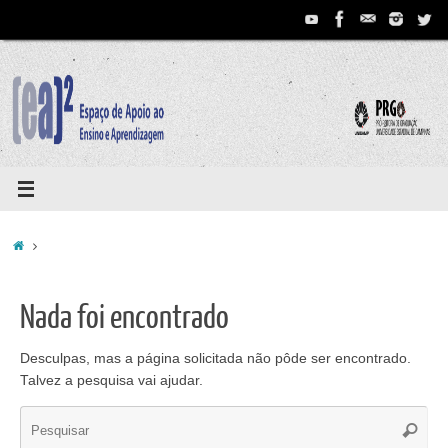
Pular
para
conteúdo
Home
Nada foi encontrado
Desculpas, mas a página solicitada não pôde ser encontrado.
Talvez a pesquisa vai ajudar.
Se
Pesqui
for: