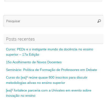
Se
Pesqui
for
Posts recentes
Curso: PEDs e o instigante mundo da docência no ensino
superior – 17a Edição
15o Acolhimento de Novos Docentes
Seminário: Política de Formação de Professores em Debate
Curso do [ea]² reúne quase 800 inscritos para discutir
metodologias ativas no ensino superior
[ea]² fortalece parceria com a Univates em evento sobre
inovação no ensino