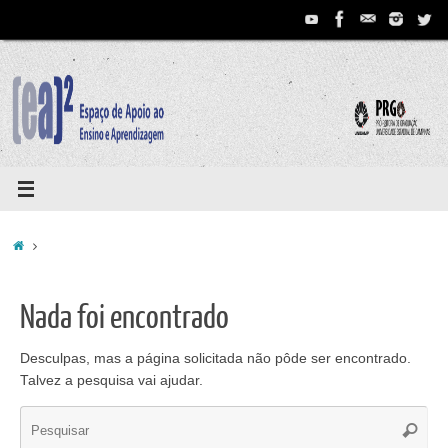
Pular
para
conteúdo
Home
Nada foi encontrado
Desculpas, mas a página solicitada não pôde ser encontrado.
Talvez a pesquisa vai ajudar.
Se
Pesqui
for: