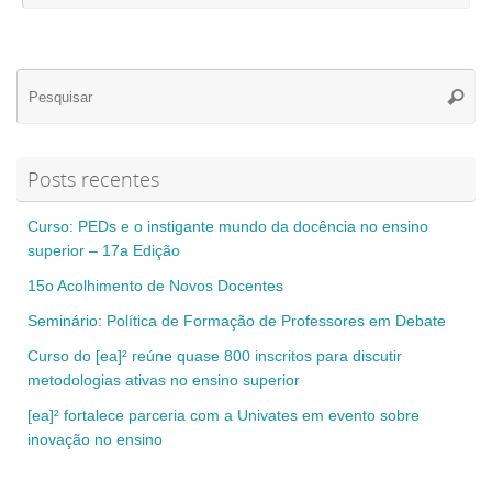
Se
Pesqui
for
Posts recentes
Curso: PEDs e o instigante mundo da docência no ensino
superior – 17a Edição
15o Acolhimento de Novos Docentes
Seminário: Política de Formação de Professores em Debate
Curso do [ea]² reúne quase 800 inscritos para discutir
metodologias ativas no ensino superior
[ea]² fortalece parceria com a Univates em evento sobre
inovação no ensino