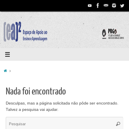
Pular
para
conteúdo
Home
Nada foi encontrado
Desculpas, mas a página solicitada não pôde ser encontrado.
Talvez a pesquisa vai ajudar.
Se
Pesqui
for: