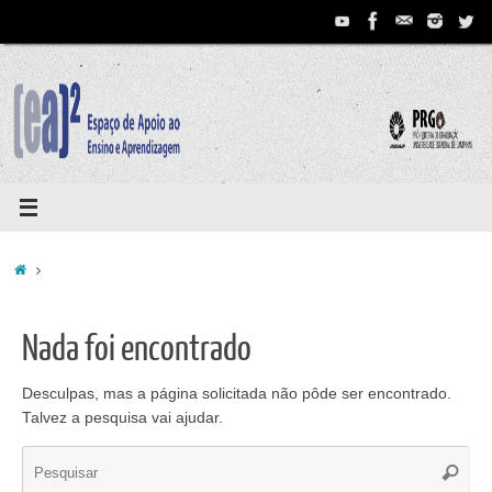
Pular
para
conteúdo
Home
Nada foi encontrado
Desculpas, mas a página solicitada não pôde ser encontrado.
Talvez a pesquisa vai ajudar.
Se
Pesqui
for: