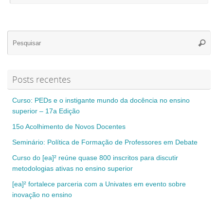
Se
Pesqui
for
Posts recentes
Curso: PEDs e o instigante mundo da docência no ensino
superior – 17a Edição
15o Acolhimento de Novos Docentes
Seminário: Política de Formação de Professores em Debate
Curso do [ea]² reúne quase 800 inscritos para discutir
metodologias ativas no ensino superior
[ea]² fortalece parceria com a Univates em evento sobre
inovação no ensino