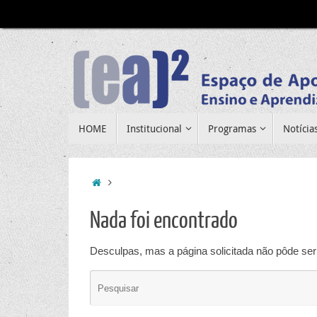
Pular
para
conteúdo
Pular
HOME
Institucional
Programas
Notícia
para
conteúdo
Home
Nada foi encontrado
Desculpas, mas a página solicitada não pôde ser 