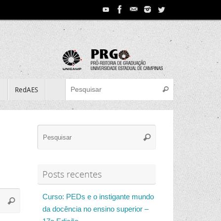
Search for:
e
RedAES
Pesquisar
Search
Pesquisar
for:
Posts recentes
Search
Curso: PEDs e o instigante mundo
Pesquisar
for:
da docência no ensino superior –