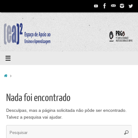
Pular
para
conteúdo
Home
Nada foi encontrado
Desculpas, mas a página solicitada não pôde ser encontrado.
Talvez a pesquisa vai ajudar.
Se
Pesqui
for: