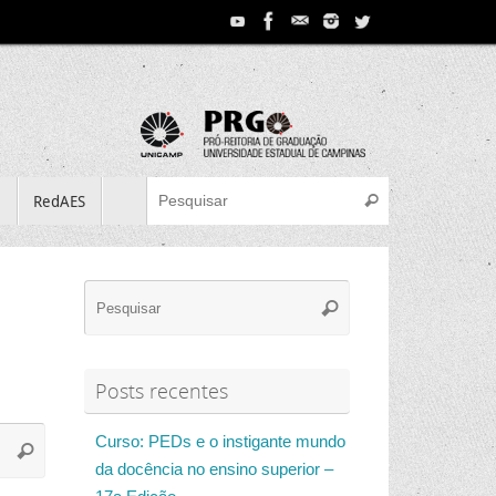
Search for:
e
RedAES
Pesquisar
Search
Pesquisar
for:
Posts recentes
Search
Curso: PEDs e o instigante mundo
Pesquisar
for:
da docência no ensino superior –