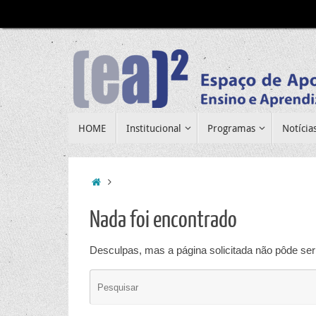
Pular
para
conteúdo
Pular
HOME
Institucional
Programas
Notícia
para
conteúdo
Home
Nada foi encontrado
Desculpas, mas a página solicitada não pôde ser 