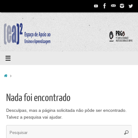
Pular
para
conteúdo
Home
Nada foi encontrado
Desculpas, mas a página solicitada não pôde ser encontrado.
Talvez a pesquisa vai ajudar.
Se
Pesqui
for: