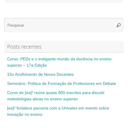
Se
Pesqui
for
Posts recentes
Curso: PEDs e o instigante mundo da docência no ensino
superior – 17a Edição
15o Acolhimento de Novos Docentes
Seminário: Política de Formação de Professores em Debate
Curso do [ea]² reúne quase 800 inscritos para discutir
metodologias ativas no ensino superior
[ea]² fortalece parceria com a Univates em evento sobre
inovação no ensino