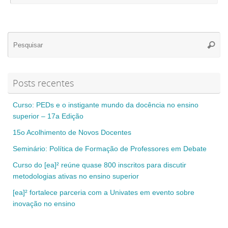
Se
Pesqui
for
Posts recentes
Curso: PEDs e o instigante mundo da docência no ensino
superior – 17a Edição
15o Acolhimento de Novos Docentes
Seminário: Política de Formação de Professores em Debate
Curso do [ea]² reúne quase 800 inscritos para discutir
metodologias ativas no ensino superior
[ea]² fortalece parceria com a Univates em evento sobre
inovação no ensino