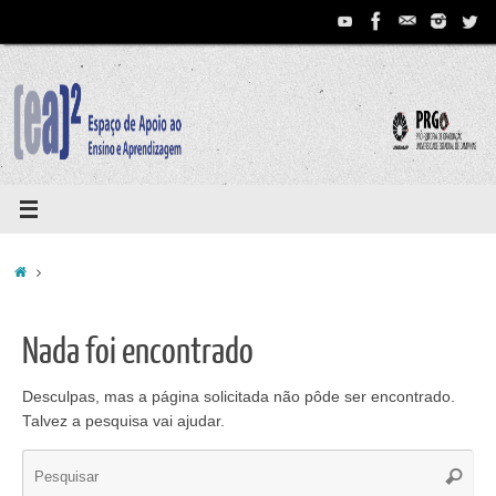
Pular
para
conteúdo
Home
Nada foi encontrado
Desculpas, mas a página solicitada não pôde ser encontrado.
Talvez a pesquisa vai ajudar.
Se
Pesqui
for: