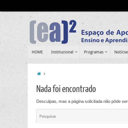
Pular
para
conteúdo
Pular
HOME
Institucional
Programas
Notícia
para
conteúdo
Home
Nada foi encontrado
Desculpas, mas a página solicitada não pôde ser 