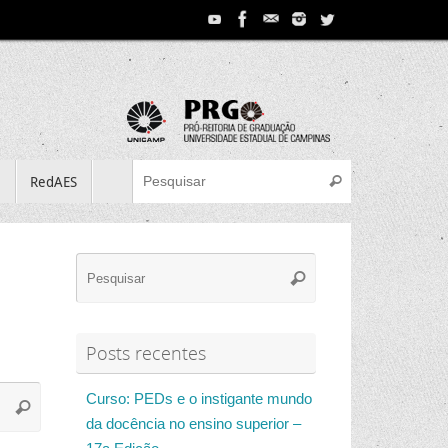
Search for:
e
RedAES
Pesquisar
Search
Pesquisar
for:
Posts recentes
Search
Curso: PEDs e o instigante mundo
Pesquisar
for:
da docência no ensino superior –