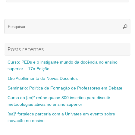
Se
Pesqui
for
Posts recentes
Curso: PEDs e o instigante mundo da docência no ensino
superior – 17a Edição
15o Acolhimento de Novos Docentes
Seminário: Política de Formação de Professores em Debate
Curso do [ea]² reúne quase 800 inscritos para discutir
metodologias ativas no ensino superior
[ea]² fortalece parceria com a Univates em evento sobre
inovação no ensino