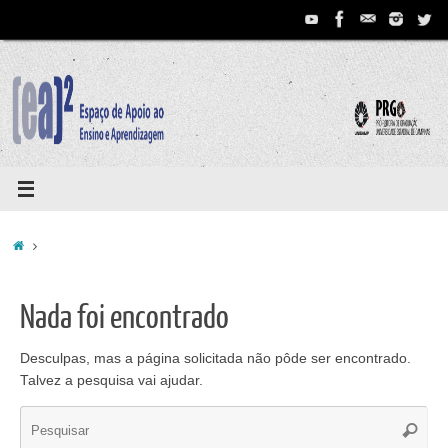
Pular
para
conteúdo
Home
Nada foi encontrado
Desculpas, mas a página solicitada não pôde ser encontrado.
Talvez a pesquisa vai ajudar.
Se
Pesqui
for: