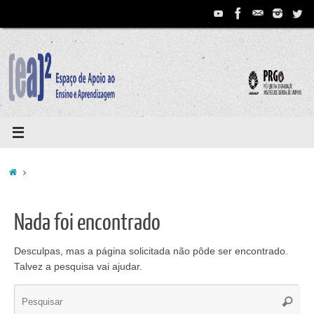
Pular
para
conteúdo
Home
Nada foi encontrado
Desculpas, mas a página solicitada não pôde ser encontrado.
Talvez a pesquisa vai ajudar.
Se
Pesqui
for: