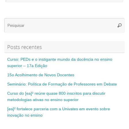
Se
Pesqui
for
Posts recentes
Curso: PEDs e o instigante mundo da docência no ensino
superior – 17a Edição
15o Acolhimento de Novos Docentes
Seminário: Política de Formação de Professores em Debate
Curso do [ea]² reúne quase 800 inscritos para discutir
metodologias ativas no ensino superior
[ea]² fortalece parceria com a Univates em evento sobre
inovação no ensino