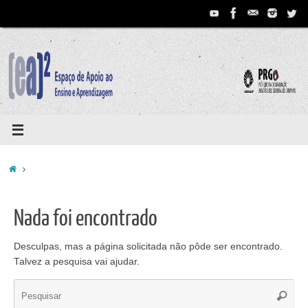
Pular
para
conteúdo
Home
Nada foi encontrado
Desculpas, mas a página solicitada não pôde ser encontrado.
Talvez a pesquisa vai ajudar.
Se
Pesqui
for: