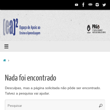
Pular
para
conteúdo
Home
Nada foi encontrado
Desculpas, mas a página solicitada não pôde ser encontrado.
Talvez a pesquisa vai ajudar.
Se
Pesqui
for: