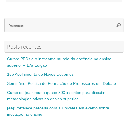
Se
Pesqui
for
Posts recentes
Curso: PEDs e o instigante mundo da docência no ensino
superior – 17a Edição
15o Acolhimento de Novos Docentes
Seminário: Política de Formação de Professores em Debate
Curso do [ea]² reúne quase 800 inscritos para discutir
metodologias ativas no ensino superior
[ea]² fortalece parceria com a Univates em evento sobre
inovação no ensino