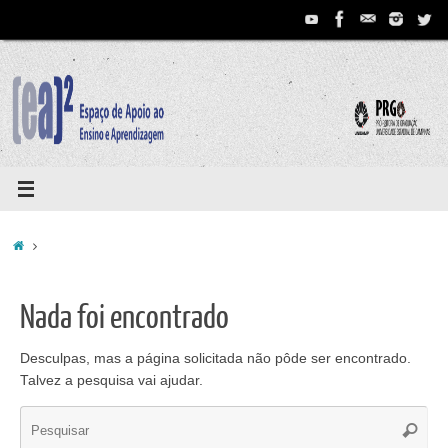
Pular
para
conteúdo
Home
Nada foi encontrado
Desculpas, mas a página solicitada não pôde ser encontrado.
Talvez a pesquisa vai ajudar.
Se
Pesqui
for: