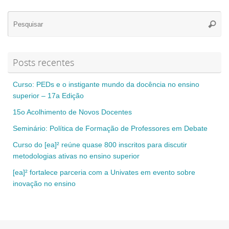
Se
Pesqui
for
Posts recentes
Curso: PEDs e o instigante mundo da docência no ensino
superior – 17a Edição
15o Acolhimento de Novos Docentes
Seminário: Política de Formação de Professores em Debate
Curso do [ea]² reúne quase 800 inscritos para discutir
metodologias ativas no ensino superior
[ea]² fortalece parceria com a Univates em evento sobre
inovação no ensino