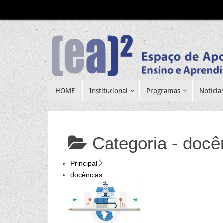
Pular
para
conteúdo
Pular
HOME
Institucional
Programas
Notícia
para
conteúdo
Categoria -
docê
Principal
docências