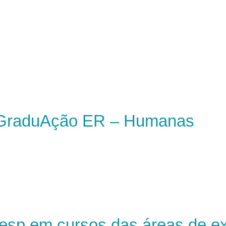
 GraduAção ER – Humanas
esp em cursos das áreas de e