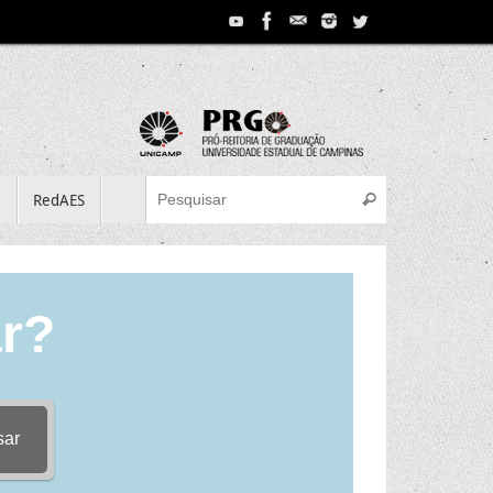
Search for:
e
RedAES
Pesquisar
r?
sar