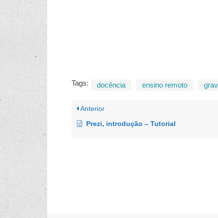
Tags:
docência
ensino remoto
gra
Anterior
Prezi, introdução – Tutorial