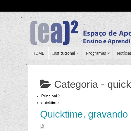
Pular
para
conteúdo
Pular
HOME
Institucional
Programas
Notícia
para
conteúdo
Categoria -
quic
Principal
quicktime
Quicktime, gravando a