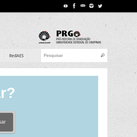
Search for:
e
RedAES
Pesquisar
r?
sar