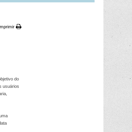
Imprimir
bjetivo do
s usuários
ria,
 uma
data