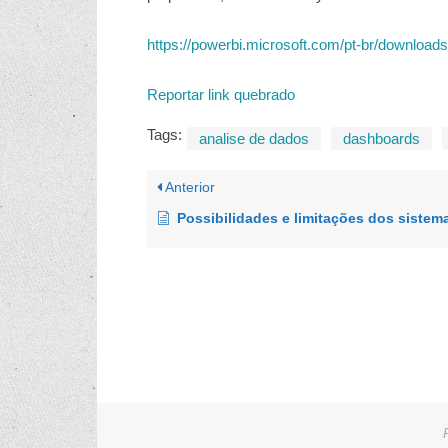
https://powerbi.microsoft.com/pt-br/downloads
Reportar link quebrado
Tags:
analise de dados
dashboards
Anterior
Possibilidades e limitações dos sistemas de Inteligência artificial no Ensino e na Pesquisa em Educação em Química: para além do chatG