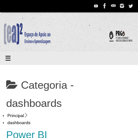
Pular
para
conteúdo
Categoria -
dashboards
Principal
dashboards
Power BI