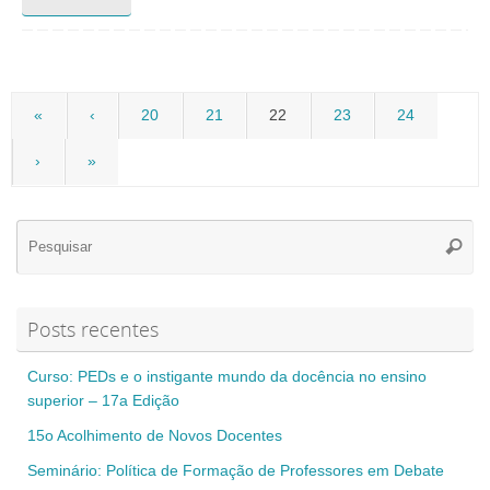
«
‹
20
21
22
23
24
›
»
Se
Pesqui
for
Posts recentes
Curso: PEDs e o instigante mundo da docência no ensino
superior – 17a Edição
15o Acolhimento de Novos Docentes
Seminário: Política de Formação de Professores em Debate