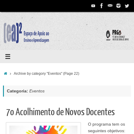
Pular
para
conteúdo
Home
Archive by category "Eventos"
(Page 22)
Categoria:
Eventos
7o Acolhimento de Novos Docentes
O programa tem os
seguintes objetivos: