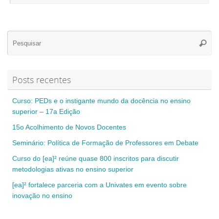
Se
Pesqui
for
Posts recentes
Curso: PEDs e o instigante mundo da docência no ensino
superior – 17a Edição
15o Acolhimento de Novos Docentes
Seminário: Política de Formação de Professores em Debate
Curso do [ea]² reúne quase 800 inscritos para discutir
metodologias ativas no ensino superior
[ea]² fortalece parceria com a Univates em evento sobre
inovação no ensino