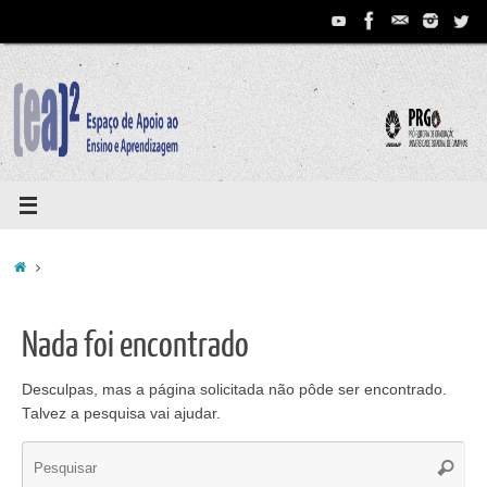
Pular
para
conteúdo
Home
Nada foi encontrado
Desculpas, mas a página solicitada não pôde ser encontrado.
Talvez a pesquisa vai ajudar.
Se
Pesqui
for: