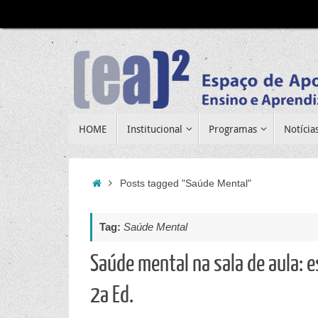
Pular
para
conteúdo
Pular
HOME
Institucional
Programas
Notícia
para
conteúdo
Home
Posts tagged "Saúde Mental"
Tag:
Saúde Mental
Saúde mental na sala de aula: 
2a Ed.