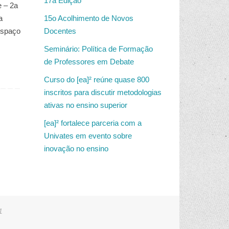
17a Edição
e – 2a
a
15o Acolhimento de Novos
Espaço
Docentes
Seminário: Política de Formação
de Professores em Debate
Curso do [ea]² reúne quase 800
inscritos para discutir metodologias
ativas no ensino superior
[ea]² fortalece parceria com a
Univates em evento sobre
inovação no ensino
1