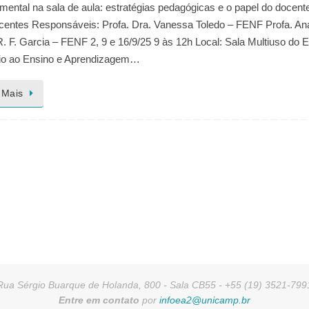
ental na sala de aula: estratégias pedagógicas e o papel do docent
centes Responsáveis: Profa. Dra. Vanessa Toledo – FENF Profa. An
. F. Garcia – FENF 2, 9 e 16/9/25 9 às 12h Local: Sala Multiuso do 
io ao Ensino e Aprendizagem…
 Mais
Rua Sérgio Buarque de Holanda, 800 - Sala CB55 - +55 (19) 3521-799
Entre em contato
por
infoea2@unicamp.br