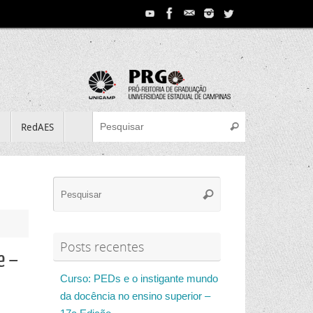
Search for:
e
RedAES
Pesquisar
Search
Pesquisar
for:
Posts recentes
e –
Curso: PEDs e o instigante mundo
da docência no ensino superior –