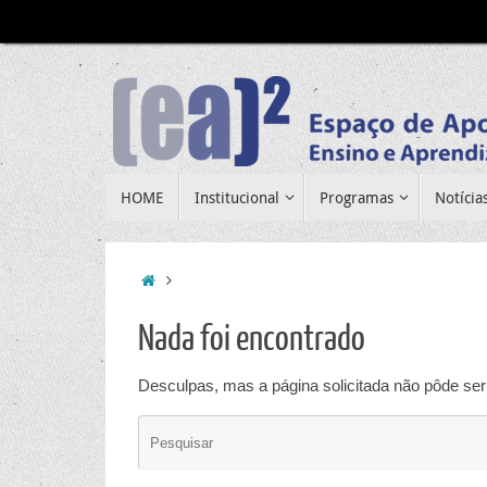
Pular
para
conteúdo
Pular
HOME
Institucional
Programas
Notícia
para
conteúdo
Home
Nada foi encontrado
Desculpas, mas a página solicitada não pôde ser 