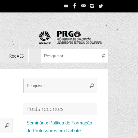
Search for:
e
RedAES
Pesquisar
Search
Pesquisar
for:
Posts recentes
Search
Seminário: Política de Formação
Pesquisar
for:
de Professores em Debate