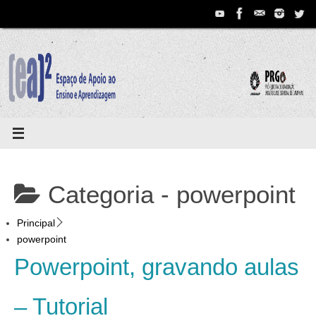
Pular
para
conteúdo
Categoria -
powerpoint
Principal
powerpoint
Powerpoint, gravando aulas
– Tutorial