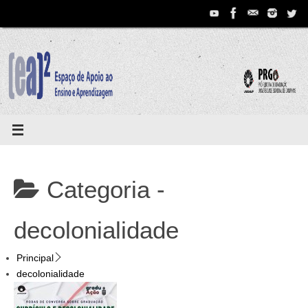
Pular
para
conteúdo
Categoria -
decolonialidade
Principal
decolonialidade