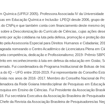
m Química (UFRJ/ 2005). Professora Associada IV da Universidade 
isas em Educação Química e Inclusão- LPEQI desde 2006, grupo de
sa do CNPq e que também conta com financiamento deste mesmo órgão
sobre a Descolonização do Currículo de Ciências, cujas ações des
o por ação cotidiana na luta pela defesa, promoção e proteção dos
o pela Assessoria Especial para Direitos Humanos e Cidadania; 20
ageada nomeando o Centro Acadêmico de Licenciatura Plena em Ci
la competência, dedicação e Profissionalismo; 2019- Prêmio SB
érito em reconhecimento à luta em defesa da educação em Goiás; So
rado. Fui coordenadora do Programa Institucional de Bolsas de Ini
a do IQ – UFG entre 2016-2019. Fui representante do Conselho Est
Goiás nos anos de 2016 -2017. Membro do Conselho Nacional de P
denadora da Rede Goiana Interdisciplinar de Pesquisas em Educação
squisa em Ensino de Ciências. Fui Presidente da Associação Brasile
. Fui secretária Executiva da Associação Brasileira de Pesquisado
 Chefe da Revista da Associação Brasileira de Pesquisadores/as Neg