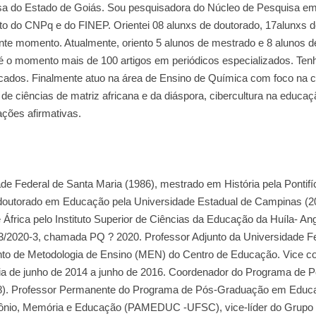
a do Estado de Goiás. Sou pesquisadora do Núcleo de Pesquisa em
 do CNPq e do FINEP. Orientei 08 alunxs de doutorado, 17alunxs 
sente momento. Atualmente, oriento 5 alunos de mestrado e 8 alunos 
 momento mais de 100 artigos em periódicos especializados. Ten
blicados. Finalmente atuo na área de Ensino de Química com foco na c
o de ciências de matriz africana e da diáspora, cibercultura na educaç
ações afirmativas.
de Federal de Santa Maria (1986), mestrado em História pela Pontifí
 doutorado em Educação pela Universidade Estadual de Campinas (2
 África pelo Instituto Superior de Ciências da Educação da Huíla- Ang
/2020-3, chamada PQ ? 2020. Professor Adjunto da Universidade Fe
nto de Metodologia de Ensino (MEN) do Centro de Educação. Vice c
ria de junho de 2014 a junho de 2016. Coordenador do Programa de P
). Professor Permanente do Programa de Pós-Graduação em Educ
mônio, Memória e Educação (PAMEDUC -UFSC), vice-líder do Grupo