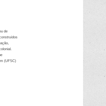
ou de
construídos
uação,
olonial.
ue
aim (UFSC)