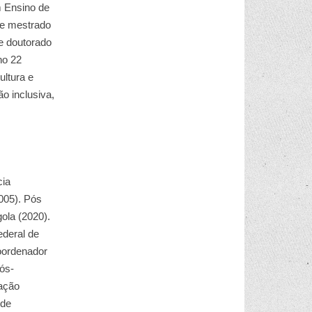
 Ensino de
de mestrado
de doutorado
ho 22
ultura e
ão inclusiva,
cia
005). Pós
ola (2020).
deral de
oordenador
ós-
ação
 de