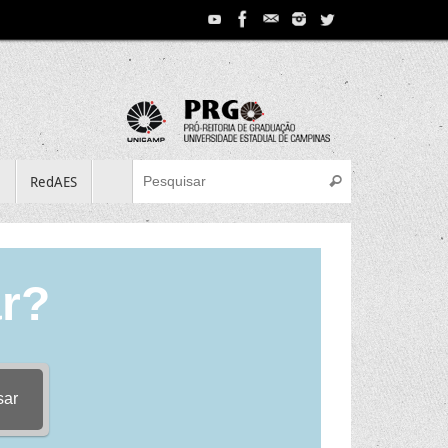
Search for:
e
RedAES
Pesquisar
r?
sar