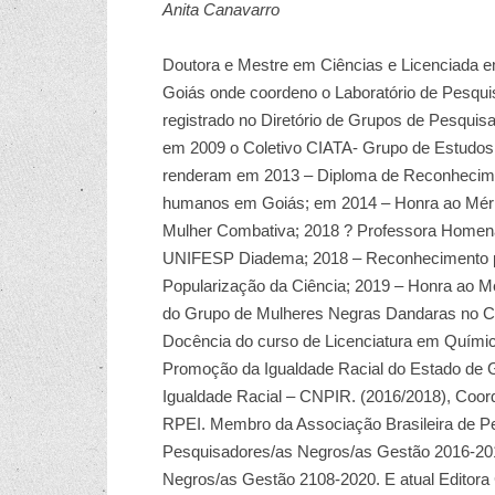
Anita Canavarro
Doutora e Mestre em Ciências e Licenciada e
Goiás onde coordeno o Laboratório de Pesqu
registrado no Diretório de Grupos de Pesqui
em 2009 o Coletivo CIATA- Grupo de Estudos 
renderam em 2013 – Diploma de Reconheciment
humanos em Goiás; em 2014 – Honra ao Mérit
Mulher Combativa; 2018 ? Professora Homen
UNIFESP Diadema; 2018 – Reconhecimento pe
Popularização da Ciência; 2019 – Honra ao M
do Grupo de Mulheres Negras Dandaras no Cer
Docência do curso de Licenciatura em Químic
Promoção da Igualdade Racial do Estado de 
Igualdade Racial – CNPIR. (2016/2018), Coor
RPEI. Membro da Associação Brasileira de Pe
Pesquisadores/as Negros/as Gestão 2016-2018
Negros/as Gestão 2108-2020. E atual Editora