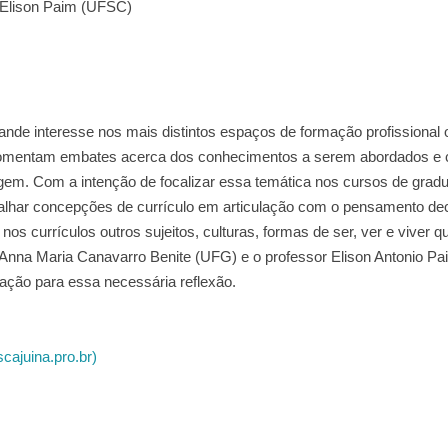
e Elison Paim (UFSC)
nde interesse nos mais distintos espaços de formação profissional 
o fomentam embates acerca dos conhecimentos a serem abordados e 
gem. Com a intenção de focalizar essa temática nos cursos de grad
lhar concepções de currículo em articulação com o pensamento dec
os currículos outros sujeitos, culturas, formas de ser, ver e viver q
a Anna Maria Canavarro Benite (UFG) e o professor Elison Antonio P
uação para essa necessária reflexão.
cajuina.pro.br)