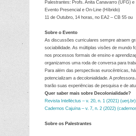
Palestrantes: Profs. Anita Canavarro (UFG) 
Evento Presencial e On-Line (Híbrido)
11 de Outubro, 14 horas, no EA2 – CB 55 ou
Sobre o Evento
As discussões curriculares sempre atraem gra
sociabilidade. As múltiplas visões de mund
nos processos formais de ensino e aprendiza
organizamos uma roda de conversa para traba
Para além das perspectivas eurocêntricas, há n
potencializam a decolonialidade. A professor
trarão suas experiências de pesquisa e de at
Quer saber mais sobre Decolonialidade?
Revista Intellèctus – v. 20, n. 1 (2021) (uerj.br)
Cadernos Cajuína – v. 7, n. 2 (2022) (cadernos
Sobre os Palestrantes