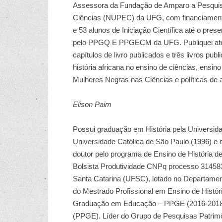
Assessora da Fundação de Amparo a Pesquis
Ciências (NUPEC) da UFG, com financiamento
e 53 alunos de Iniciação Científica até o pre
pelo PPGQ E PPGECM da UFG. Publiquei até o
capítulos de livro publicados e três livros pu
história africana no ensino de ciências, ensin
Mulheres Negras nas Ciências e políticas de 
Elison Paim
Possui graduação em História pela Universida
Universidade Católica de São Paulo (1996) e
doutor pelo programa de Ensino de História de
Bolsista Produtividade CNPq processo 314583
Santa Catarina (UFSC), lotado no Departame
do Mestrado Profissional em Ensino de Histó
Graduação em Educação – PPGE (2016-2018
(PPGE). Líder do Grupo de Pesquisas Patri