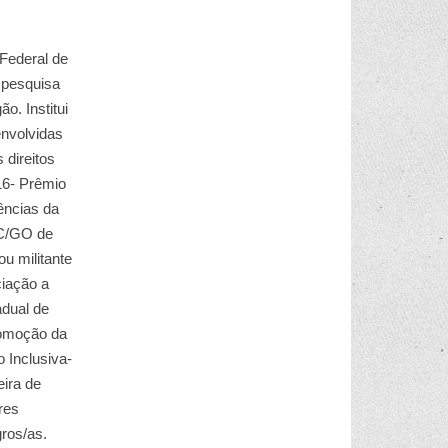
Federal de
 pesquisa
. Institui
envolvidas
 direitos
16- Prêmio
ências da
PC/GO de
u militante
ciação a
adual de
romoção da
 Inclusiva-
ira de
res
ros/as.